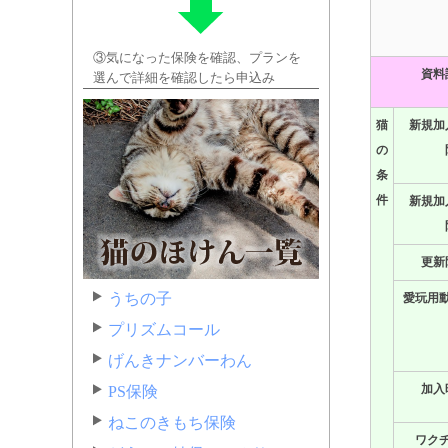
③気になった保険を確認、プランを
資料
選んで詳細を確認したら申込み
猫
新規加
の
条
件
新規加
更新
うちの子
愛玩用
プリズムコール
げんきナンバーわん
加入
PS保険
ねこのきもち保険
ワク