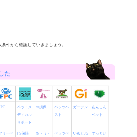
入条件から確認していきましょう。
した
FPC
ペットメ
au損保
ペッツベ
ガーデン
あんしん
ディカル
スト
ペット
サポート
フリーペ
PS保険
あ・う・
ペッツベ
いぬとね
ずっとい