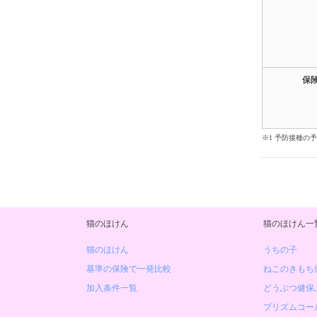
保
※1 予防接種
猫のほけん
猫のほけん一
猫のほけん
うちの子
基準の保険で一発比較
ねこのきもち
加入条件一覧
どうぶつ健保
プリズムコー