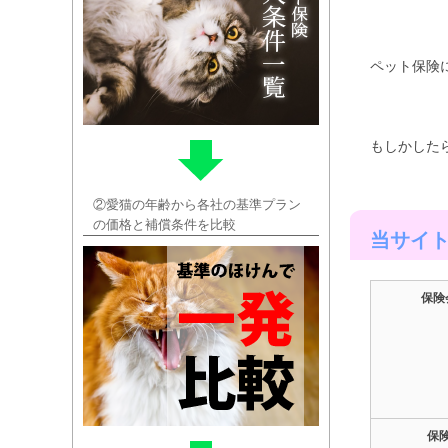
ペット保険
もしかした
②愛猫の年齢から各社の基準プラン
の価格と補償条件を比較
当サイ
保険
保