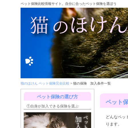
ペット保険比較情報サイト。自分に合ったペット保険を選ぼう
猫のほけん ペット保険完全比較
>
猫の保険 加入条件一覧
ペット保険の選び方
ペット
①自身が加入できる保険を選ぶ
どんなペッ
ります。