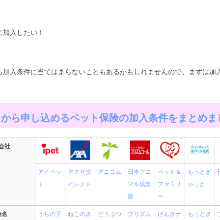
に加入したい！
ら加入条件に当てはまらないこともあるかもしれませんので、まずは加
トから申し込めるペット保険の加入条件をまとめま
会社
アイペッ
アクサダ
アニコム
日本アニ
ペット＆
もっとぎ
ト
イレクト
マル倶楽
ファミリ
ゅっと
部
ー
険名
うちの子
ねこのき
どうぶつ
プリズム
げんきナ
もっとぎ