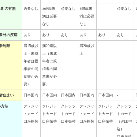
診断の有無
必要なし
満9歳未
必要なし
満9歳未
-
必要なし
満は必要
満は必要
なし
なし
象外の疾病
あり
あり
あり
あり
あり
あり
齢制限
満15歳以
満20歳以
満20歳以
上（未成
上（未成
上
年者は親
年者は親
権者の同
権者の同
意書が必
意書が必
要）
要）
者住まい
日本国内
日本国内
日本国内
日本国内
日本国内
-
い方法
クレジッ
クレジッ
クレジッ
クレジッ
クレジッ
クレジッ
トカード
トカード
トカード
トカード
トカード
トカード
口座振替
口座振替
口座振替
口座振替
口座振替
（WEB申
込）
口座振替