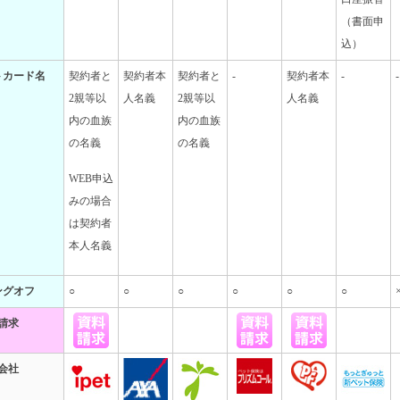
（書面申
込）
トカード名
契約者と
契約者本
契約者と
-
契約者本
-
-
2親等以
人名義
2親等以
人名義
内の血族
内の血族
の名義
の名義
WEB申込
みの場合
は契約者
本人名義
ングオフ
○
○
○
○
○
○
請求
会社