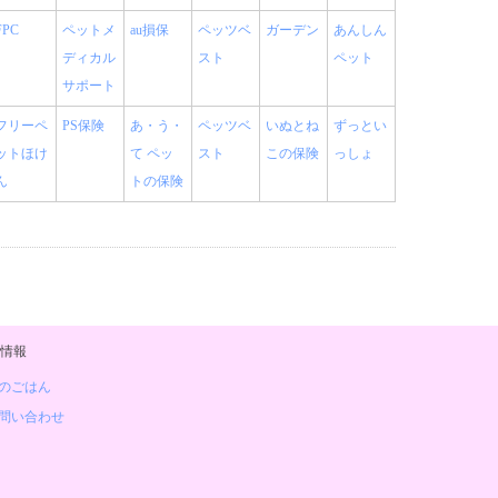
FPC
ペットメ
au損保
ペッツベ
ガーデン
あんしん
ディカル
スト
ペット
サポート
フリーペ
PS保険
あ・う・
ペッツベ
いぬとね
ずっとい
ットほけ
て ペッ
スト
この保険
っしょ
ん
トの保険
情報
のごはん
問い合わせ