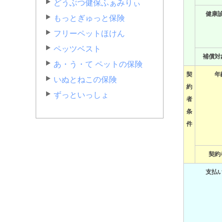
どうぶつ健保ふぁみりぃ
健康
もっとぎゅっと保険
フリーペットほけん
ペッツベスト
補償対
あ・う・て ペットの保険
契
年
いぬとねこの保険
約
ずっといっしょ
者
条
件
契約
支払