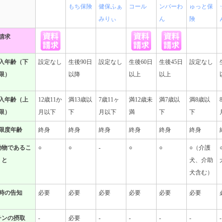
もち保険
健保ふぁ
コール
ンバーわ
ゅっと保
みりぃ
ん
険
請求
入年齢（下
設定なし
生後90日
設定なし
生後60日
生後45日
設定なし
限）
以降
以上
以上
入年齢（上
12歳11か
満13歳以
7歳11ヶ
満12歳未
満7歳以
満8歳以
限）
月以下
下
月以下
満
下
下
限度年齢
終身
終身
終身
終身
終身
終身
動物であるこ
○
○
-
○
○
○（介護
と
犬、介助
犬含む）
時の告知
必要
必要
必要
必要
必要
必要
チンの摂取
-
必要
-
-
-
-
-