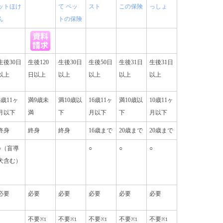
ットほけ
て ペッ
スト
この保険
っしょ
ん
トの保険
生後30日
生後120
生後30日
生後50日
生後31日
生後31日
以上
日以上
以上
以上
以上
以上
8歳11ヶ
満9歳未
満10歳以
16歳11ヶ
満10歳以
10歳11ヶ
月以下
満
下
月以下
下
月以下
終身
終身
終身
16歳まで
20歳まで
20歳まで
○（盲導
○
○
○
犬含む）
必要
必要
必要
必要
必要
必要
不要
不要
不要
不要
不要
※1
※1
※1
※1
※1