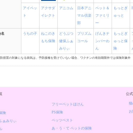
アイペッ
アクサダ
アニコム
日本アニ
ペット＆
もっとぎ
ト
イレクト
マル倶楽
ファミリ
ゅっと
部
ー
険名
うちの子
ねこのき
どうぶつ
プリズム
げんきナ
もっとぎ
もち保険
健保ふぁ
コール
ンバーわ
ゅっと保
みりぃ
ん
険
の予防措置の対象になる病気は、予防接種を受けていない場合、ワクチンの有効期限外では保険対象外
覧
公式
猫
フリーペットほけん
お
PS保険
保険
ペッツベスト
ふぁみりぃ
あ・う・て ペットの保険
ル