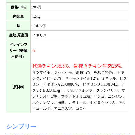
価格/100g
285円
内容量
1.5kg
味
チキン系
産地/原産国
イギリス
グレインフ
○
リー（穀物
不使用）
乾燥チキン35.5%、骨抜きチキン生肉25%、
サツマイモ、ジャガイモ、鶏脂4.2%、乾燥全卵4%、チキ
ングレイビー2.3%、サーモンオイル1.2%、ミネラル、ビタ
ミン（ビタミンA 25,000IU/kg、ビタミンD 1,730IU/kg、ビ
原材料
タミンE 320IU/kg）、アルファルファ、クランベリー、マ
ンナンオリゴ糖、フラクトオリゴ糖、リンゴ、ニンジン、
ホウレンソウ、海藻、カモミール、セイヨウハッカ、マリ
ーゴールド、アニスの実、コロハ
シンプリー