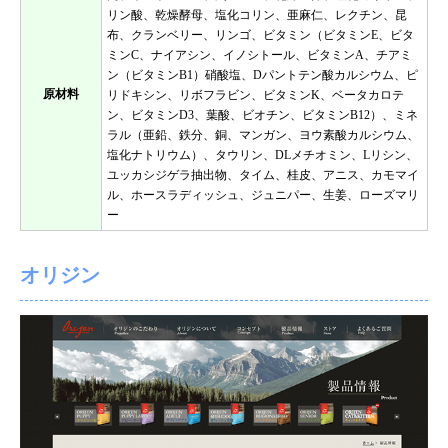
リン酸、乾燥酵母、塩化コリン、亜麻仁、レクチン、昆
布、クランベリー、リンゴ、ビタミン（ビタミンE、ビタ
ミンC、ナイアシン、イノシトール、ビタミンA、チアミ
ン（ビタミンB1）硝酸塩、Dパントテン酸カルシウム、ピ
原材料
リドキシン、リボフラビン、ビタミンK、ベータカロテ
ン、ビタミンD3、葉酸、ビオチン、ビタミンB12）、ミネ
ラル（亜鉛、鉄分、銅、マンガン、ヨウ素酸カルシウム、
塩化ナトリウム）、タウリン、DLメチオミン、Lリシン、
ユッカシジゲラ抽出物、タイム、桂皮、アニス、カモマイ
ル、ホースラディッシュ、ジュニパー、生姜、ローズマリ
ー
オリジン