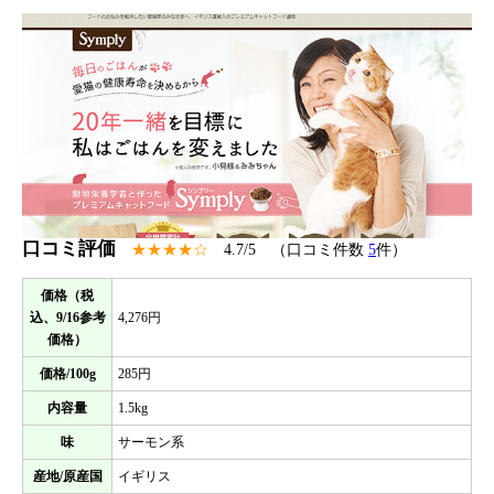
口コミ評価
★★★★☆
4.7/5 （口コミ件数
5
件）
価格（税
込、9/16参考
4,276円
価格）
価格/100g
285円
内容量
1.5kg
味
サーモン系
産地/原産国
イギリス