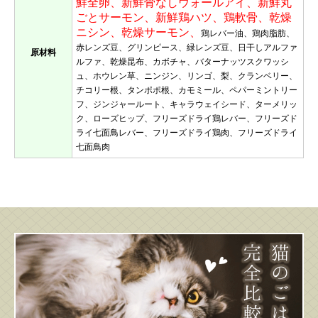
鮮全卵、新鮮骨なしウォールアイ、新鮮丸
ごとサーモン、新鮮鶏ハツ、鶏軟骨、乾燥
ニシン、乾燥サーモン、
鶏レバー油、鶏肉脂肪、
赤レンズ豆、グリンピース、緑レンズ豆、日干しアルファ
原材料
ルファ、乾燥昆布、カボチャ、バターナッツスクワッシ
ュ、ホウレン草、ニンジン、リンゴ、梨、クランベリー、
チコリー根、タンポポ根、カモミール、ペパーミントリー
フ、ジンジャールート、キャラウェイシード、ターメリッ
ク、ローズヒップ、フリーズドライ鶏レバー、フリーズド
ライ七面鳥レバー、フリーズドライ鶏肉、フリーズドライ
七面鳥肉