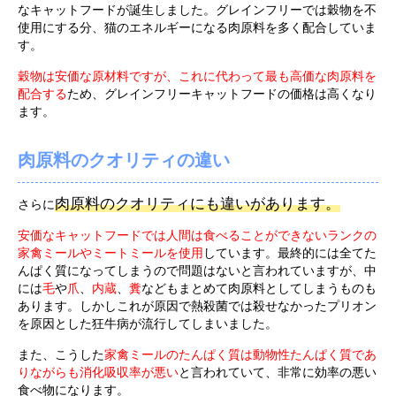
なキャットフードが誕生しました。グレインフリーでは穀物を不
使用にする分、猫のエネルギーになる肉原料を多く配合していま
す。
穀物は安価な原材料ですが、これに代わって最も高価な肉原料を
配合する
ため、グレインフリーキャットフードの価格は高くなり
ます。
肉原料のクオリティの違い
肉原料のクオリティにも違いがあります。
さらに
安価なキャットフードでは人間は食べることができないランクの
家禽ミールやミートミールを使用
しています。最終的には全てた
んぱく質になってしまうので問題はないと言われていますが、中
には
毛
や
爪
、
内蔵
、
糞
などもまとめて肉原料としてしまうものも
あります。しかしこれが原因で熱殺菌では殺せなかったプリオン
を原因とした狂牛病が流行してしまいました。
また、こうした
家禽ミールのたんぱく質は動物性たんぱく質であ
りながらも消化吸収率が悪い
と言われていて、非常に効率の悪い
食べ物になります。