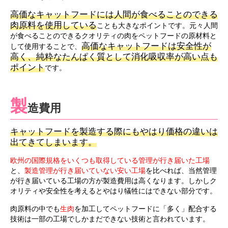
高価なキャットフードには人間が食べることのできる
肉原料を使用している
ことも大きなポイントです。元々人間
が食べることのできるクオリティの肉をペットフードの原材料と
高価なキャットフードは安全性が
して使用することで、
高く、純粋なたんぱく質として消化吸収率が高い点も
ポイント
です。
製
造費用
キャットフードを製造する際にもやはり価格の違いは
出てきてしまいます。
欧州の国際規格をいくつも取得している管理が行き届いた工場
と、
製造管理が行き届いていない安い工場
を比べれば、当然管理
が行き届いている工場の方が製造費用は高くなります。しかしク
オリティや安全性を考えるとやはり犠牲にはできない部分です。
肉原料の中でも
生肉
を加工してペットフードに「多く」配合する
技術は一部の工場でしかまだできない技術と言われています。