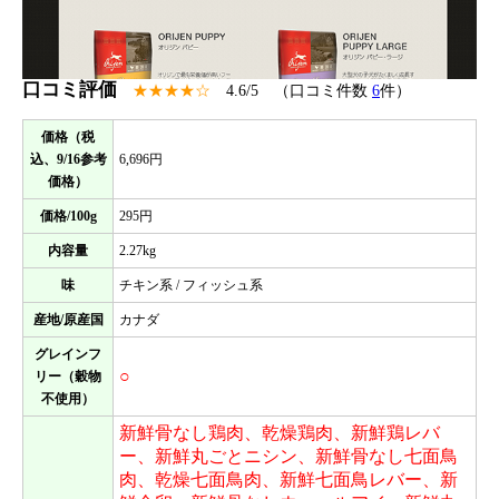
口コミ評価
★★★★☆
4.6/5 （口コミ件数
6
件）
価格（税
込、9/16参考
6,696円
価格）
価格/100g
295円
内容量
2.27kg
味
チキン系 / フィッシュ系
産地/原産国
カナダ
グレインフ
○
リー（穀物
不使用）
新鮮骨なし鶏肉、乾燥鶏肉、新鮮鶏レバ
ー、新鮮丸ごとニシン、新鮮骨なし七面鳥
肉、乾燥七面鳥肉、新鮮七面鳥レバー、新