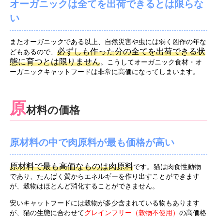
オーガニックは全てを出荷できるとは限らな
い
またオーガニックである以上、自然災害や虫には弱く凶作の年な
必ずしも作った分の全てを出荷できる状
どもあるので、
態に育つとは限りません
。こうしてオーガニック食材・オ
ーガニックキャットフードは非常に高価になってしまいます。
原
材料の価格
原材料の中で肉原料が最も価格が高い
原材料で最も高価なものは肉原料
です。猫は肉食性動物
であり、たんぱく質からエネルギーを作り出すことができます
が、穀物はほとんど消化することができません。
安いキャットフードには穀物が多少含まれている物もあります
が、猫の生態に合わせて
グレインフリー（穀物不使用）
の高価格