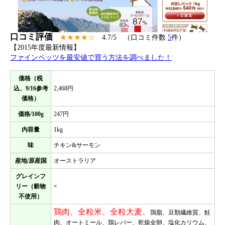
口コミ評価
★★★★☆
4.7/5 （口コミ件数
5
件）
【2015年度最新情報】
ファインペッツを最安値で買う方法を調べました！
価格（税
込、9/16参考
2,468円
価格）
価格/100g
247円
内容量
1kg
味
チキン&サーモン
産地/原産国
オーストラリア
グレインフ
リー（穀物
×
不使用）
鶏肉、全粒米、全粒大麦、
鶏脂、豆類繊維質、鮭
肉、オートミール、鶏レバー、乾燥全卵、塩化カリウム、