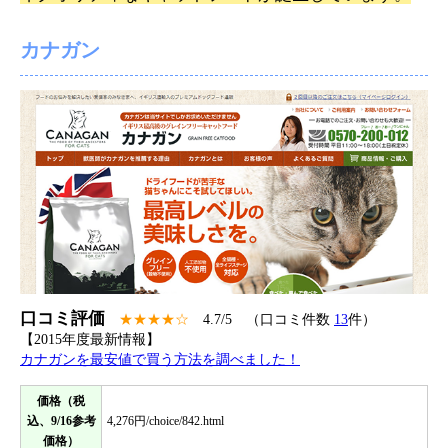
カナガン
口コミ評価
★★★★☆
4.7
/
5
（口コミ件数
13
件）
【2015年度最新情報】
カナガンを最安値で買う方法を調べました！
価格（税
込、9/16参考
4,276円/choice/842.html
価格）