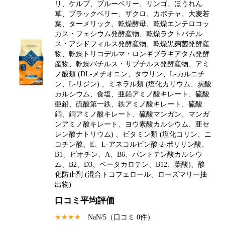
リ、ケルプ、ブルーベリー、リンゴ、ほうれん
草、ブラックベリー、ザクロ、カボチャ、大麦若
葉、ターメリック、乾燥酵母、乾燥エンテロコッ
カス・フェシウム発酵産物、乾燥ラクトバチル
ス・アシドフィルス発酵産物、乾燥黒麹菌発酵産
物、乾燥トリコデルマ・ロンギブラキアタム発酵
産物、乾燥バチルス・サブチルス発酵産物、アミ
ノ酸類 (DL-メチオニン、タウリン、L-カルニチ
ン、L-リジン) 、ミネラル類 (塩化カリウム、炭酸
カルシウム、食塩、亜鉛アミノ酸キレート、硫酸
亜鉛、硫酸第一鉄、鉄アミノ酸キレート、硫酸
銅、銅アミノ酸キレート、硫酸マンガン、マンガ
ンアミノ酸キレート、ヨウ素酸カルシウム、亜セ
レン酸ナトリウム) 、ビタミン類 (塩化コリン、ニ
コチン酸、E、L-アスコルビン酸-2-ポリリン酸、
B1、ビオチン、A、B6、パントテン酸カルシウ
ム、B2、D3、ベータカロテン、B12、葉酸)、酸
化防止剤 (混合トコフェロール、ローズマリー抽
出物)
口コミ平均評価
★★★★
NaN
/5（口コミ
0
件）