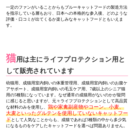
一定のファンがいることからもブルーキャットフードの製造方法
を指示している層もおり、日本への本格的な参入後、どのような
評価・口コミが出てくるか楽しみなキャットフードともいえま
す。
猫
用は主にライフプロテクション用と
して販売されています
幼猫用、成猫用室内飼いの体重管理用、成猫用室内飼いのお腹ケ
アサポート、成猫用室内飼いの毛玉ケア用、7歳以上のシニア猫
用の5種類になっています。なぜ通常の成猫用がないのかが疑問
に感じると思いますが、元々ライフプロテクションとして高品質
鶏や家禽副産物やコーン、小麦、
な材料のみを使用し、
大麦といったグルテンを使用していないキャットフー
ド
として人気なことからも、成猫であれば3種類の中から多少気
になるものをケアしたキャットフードを選べば問題ありません。