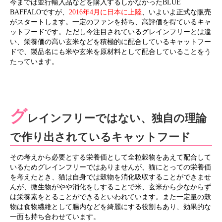
今までは並行輸入品などを購入するしかなかったBLUE
BAFFALOですが、
2016年4月に日本に上陸
、いよいよ正式な販売
がスタートします。一定のファンを持ち、高評価を得ているキャ
ットフードです。ただし今注目されているグレインフリーとは違
い、栄養価の高い玄米などを積極的に配合しているキャットフー
ドで、製品名にも米や玄米を原材料として配合していることをう
たっています。
グ
レインフリーではない、独自の理論
で作り出されているキャットフード
その考えから必要とする栄養価として全粒穀物をあえて配合して
いるためグレインフリーではありませんが、猫にとっての栄養価
を考えたとき、猫は自身では穀物を消化吸収することができませ
んが、微生物がやや消化をしすることで米、玄米から少なからず
は栄養素をとることができるといわれています。また一定量の穀
物は食物繊維として腸内などを綺麗にする役割もあり、効果的な
一面も持ち合わせています。